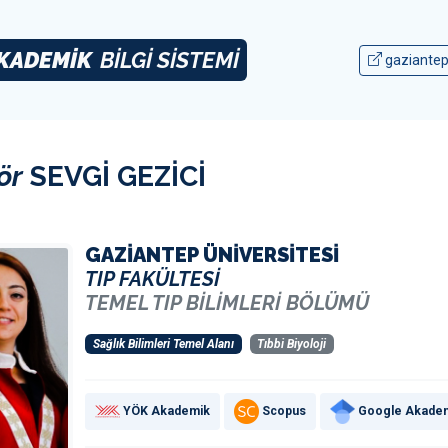
KADEMİK
BİLGİ SİSTEMİ
gaziantep
ör
SEVGİ GEZİCİ
GAZİANTEP ÜNİVERSİTESİ
TIP FAKÜLTESİ
TEMEL TIP BİLİMLERİ BÖLÜMÜ
Sağlık Bilimleri Temel Alanı
Tıbbi Biyoloji
YÖK Akademik
Scopus
Google Akade