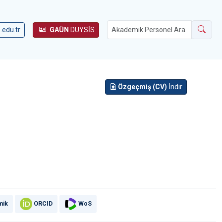
.edu.tr
GAÜN
DUYSİS
Özgeçmiş (CV)
İndir
mik
ORCID
WoS