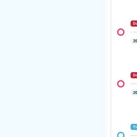
Do
20
Do
20
Yü