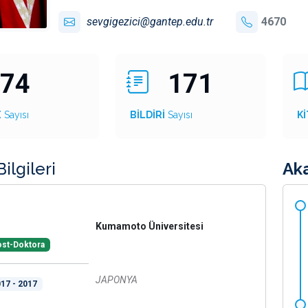
sevgigezici@gantep.edu.tr
4670
74
171
E
Sayısı
BİLDİRİ
Sayısı
Kİ
ilgileri
Ak
Kumamoto Üniversitesi
st-Doktora
JAPONYA
17 - 2017