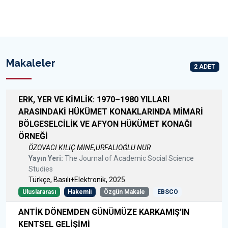
Makaleler
2 ADET
ERK, YER VE KİMLİK: 1970–1980 YILLARI
ARASINDAKİ HÜKÜMET KONAKLARINDA MİMARİ
BÖLGESELCİLİK VE AFYON HÜKÜMET KONAĞI
ÖRNEĞİ
ÖZOVACI KILIÇ MİNE,URFALIOĞLU NUR
Yayın Yeri:
The Journal of Academic Social Science
Studies
Türkçe, Basılı+Elektronik, 2025
Uluslararası
Hakemli
Özgün Makale
EBSCO
ANTİK DÖNEMDEN GÜNÜMÜZE KARKAMIŞ’IN
KENTSEL GELİŞİMİ