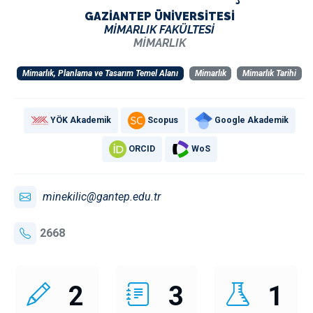
GAZİANTEP ÜNİVERSİTESİ
MİMARLIK FAKÜLTESİ
MİMARLIK
Mimarlık, Planlama ve Tasarım Temel Alanı
Mimarlık
Mimarlık Tarihi
YÖK Akademik
Scopus
Google Akademik
ORCID
WoS
minekilic@gantep.edu.tr
2668
2
3
1