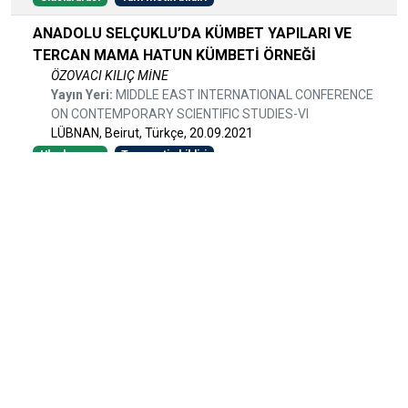
ANADOLU SELÇUKLU’DA KÜMBET YAPILARI VE
TERCAN MAMA HATUN KÜMBETİ ÖRNEĞİ
ÖZOVACI KILIÇ MİNE
Yayın Yeri:
MIDDLE EAST INTERNATIONAL CONFERENCE
ON CONTEMPORARY SCIENTIFIC STUDIES-VI
LÜBNAN, Beirut, Türkçe, 20.09.2021
Uluslararası
Tam metin bildiri
The New Building in Historical Environment and
Cultural Sustainability: İstanbul Courthouse
Experience
ÖZOVACI MİNE,YENİCE MAHMUT SERHAT
Yayın Yeri:
3rd ICSD International Conference on
Sustainable Development
İngilizce, 19.04.2017
Uluslararası
Tam metin bildiri