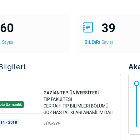
60
39
E
Sayısı
BİLDİRİ
Sayısı
ilgileri
Ak
GAZİANTEP ÜNİVERSİTESİ
TIP FAKÜLTESİ
pta Uzmanlık
CERRAHİ TIP BİLİMLERİ BÖLÜMÜ
GÖZ HASTALIKLARI ANABİLİM DALI
14 - 2018
TÜRKİYE