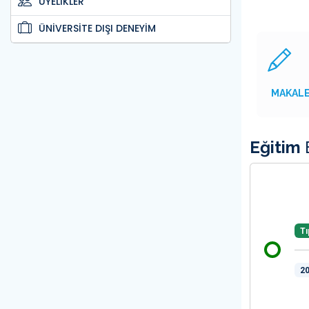
ÜYELİKLER
ÜNİVERSİTE DIŞI DENEYİM
MAKAL
Eğitim
B
Tı
20