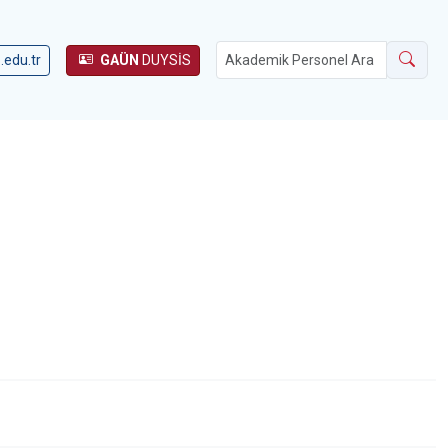
.edu.tr
GAÜN
DUYSİS