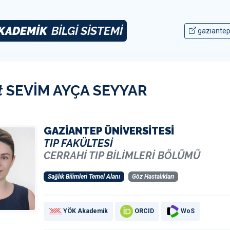
KADEMİK
BİLGİ SİSTEMİ
gaziantep
t
SEVİM AYÇA SEYYAR
GAZİANTEP ÜNİVERSİTESİ
TIP FAKÜLTESİ
CERRAHİ TIP BİLİMLERİ BÖLÜMÜ
Sağlık Bilimleri Temel Alanı
Göz Hastalıkları
YÖK Akademik
ORCID
WoS