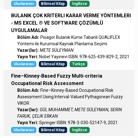
Uluslararası
Bilimsel Kitap
İngilizce
BULANIK ÇOK KRITERLI KARAR VERME YÖNTEMLERI
- MS EXCEL ® VE SOFTWARE ÇÖZÜMLÜ
UYGULAMALAR
Bölüm Adı:
Pisagor Bulanık Küme Tabanlı QUALIFLEX
Yöntemi ile Kurumsal Kaynak Planlama Seçimi
Yazar(lar):
METE SÜLEYMAN
Yayın Yeri:
Nobel Yayınevi ISBN: 978-625-439-829-2, 2021
Uluslararası
Bilimsel Kitap
Türkçe
Fine–Kinney-Based Fuzzy Multi-criteria
Occupational Risk Assessment
Bölüm Adı:
Fine–Kinney-Based Occupational Risk
Assessment Using Interval-Valued Pythagorean Fuzzy
VIKOR
Yazar(lar):
GÜL MUHAMMET, METE SÜLEYMAN, SERİN
FARUK, ÇELİK ERKAN
Yayın Yeri:
Springer ISBN: 978-3-030-52147-9, 2021
Uluslararası
Bilimsel Kitap
İngilizce