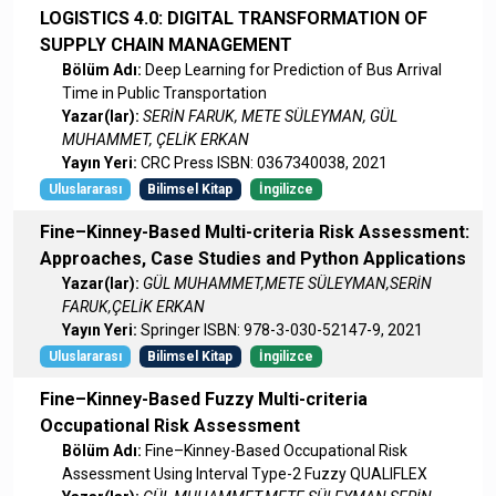
LOGISTICS 4.0: DIGITAL TRANSFORMATION OF
SUPPLY CHAIN MANAGEMENT
Bölüm Adı:
Deep Learning for Prediction of Bus Arrival
Time in Public Transportation
Yazar(lar):
SERİN FARUK, METE SÜLEYMAN, GÜL
MUHAMMET, ÇELİK ERKAN
Yayın Yeri:
CRC Press ISBN: 0367340038, 2021
Uluslararası
Bilimsel Kitap
İngilizce
Fine–Kinney-Based Multi-criteria Risk Assessment:
Approaches, Case Studies and Python Applications
Yazar(lar):
GÜL MUHAMMET,METE SÜLEYMAN,SERİN
FARUK,ÇELİK ERKAN
Yayın Yeri:
Springer ISBN: 978-3-030-52147-9, 2021
Uluslararası
Bilimsel Kitap
İngilizce
Fine–Kinney-Based Fuzzy Multi-criteria
Occupational Risk Assessment
Bölüm Adı:
Fine–Kinney-Based Occupational Risk
Assessment Using Interval Type-2 Fuzzy QUALIFLEX