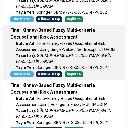
Yazar(lar):
GÜL MUHAMMET,METE SÜLEYMAN,SERİN
FARUK,ÇELİK ERKAN
Yayın Yeri:
Springer ISBN: 978-3-030-52147-9, 2021
Uluslararası
Bilimsel Kitap
İngilizce
Fine–Kinney-Based Fuzzy Multi-criteria
Occupational Risk Assessment
Bölüm Adı:
Fine–Kinney-Based Occupational Risk
Assessment Using Single-Valued Neutrosophic TOPSIS
Yazar(lar):
GÜL MUHAMMET,METE SÜLEYMAN,SERİN
FARUK,ÇELİK ERKAN
Yayın Yeri:
Springer ISBN: 978-3-030-52147-9, 2021
Uluslararası
Bilimsel Kitap
İngilizce
Fine–Kinney-Based Fuzzy Multi-criteria
Occupational Risk Assessment
Bölüm Adı:
Fine–Kinney-Based Occupational Risk
Assessment Using Hexagonal Fuzzy MULTIMOORA
Yazar(lar):
GÜL MUHAMMET,METE SÜLEYMAN,SERİN
FARUK,ÇELİK ERKAN
Yayın Yeri:
Springer ISBN: 978-3-030-52147-9, 2021