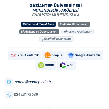
GAZİANTEP ÜNİVERSİTESİ
MÜHENDİSLİK FAKÜLTESİ
ENDÜSTRİ MÜHENDİSLİĞİ
Mühendislik Temel Alanı
Endüstri Mühendisliği
Modelleme ve Optimizasyon
Yöneylem Araştırması
Çok kriterli Karar verme
YÖK Akademik
Scopus
Google Akademik
ORCID
WoS
smete@gantep.edu.tr
03423172639