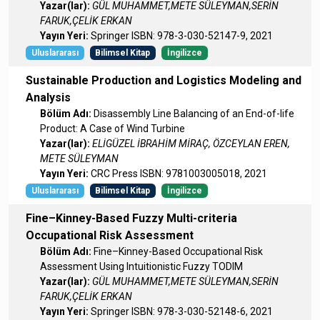
Yazar(lar):
GÜL MUHAMMET,METE SÜLEYMAN,SERİN
FARUK,ÇELİK ERKAN
Yayın Yeri:
Springer ISBN: 978-3-030-52147-9, 2021
Uluslararası
Bilimsel Kitap
İngilizce
Sustainable Production and Logistics Modeling and
Analysis
Bölüm Adı:
Disassembly Line Balancing of an End-of-life
Product: A Case of Wind Turbine
Yazar(lar):
ELİGÜZEL İBRAHİM MİRAÇ, ÖZCEYLAN EREN,
METE SÜLEYMAN
Yayın Yeri:
CRC Press ISBN: 9781003005018, 2021
Uluslararası
Bilimsel Kitap
İngilizce
Fine–Kinney-Based Fuzzy Multi-criteria
Occupational Risk Assessment
Bölüm Adı:
Fine–Kinney-Based Occupational Risk
Assessment Using Intuitionistic Fuzzy TODIM
Yazar(lar):
GÜL MUHAMMET,METE SÜLEYMAN,SERİN
FARUK,ÇELİK ERKAN
Yayın Yeri:
Springer ISBN: 978-3-030-52148-6, 2021