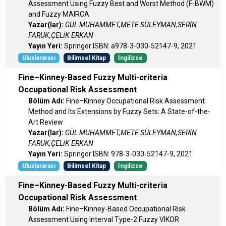
Assessment Using Fuzzy Best and Worst Method (F-BWM)
and Fuzzy MAIRCA
Yazar(lar):
GÜL MUHAMMET,METE SÜLEYMAN,SERİN
FARUK,ÇELİK ERKAN
Yayın Yeri:
Springer ISBN: a978-3-030-52147-9, 2021
Uluslararası
Bilimsel Kitap
İngilizce
Fine–Kinney-Based Fuzzy Multi-criteria
Occupational Risk Assessment
Bölüm Adı:
Fine–Kinney Occupational Risk Assessment
Method and Its Extensions by Fuzzy Sets: A State-of-the-
Art Review
Yazar(lar):
GÜL MUHAMMET,METE SÜLEYMAN,SERİN
FARUK,ÇELİK ERKAN
Yayın Yeri:
Springer ISBN: 978-3-030-52147-9, 2021
Uluslararası
Bilimsel Kitap
İngilizce
Fine–Kinney-Based Fuzzy Multi-criteria
Occupational Risk Assessment
Bölüm Adı:
Fine–Kinney-Based Occupational Risk
Assessment Using Interval Type-2 Fuzzy VIKOR