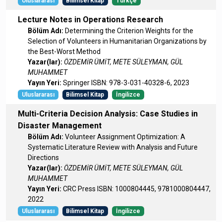
Uluslararası
Bilimsel Kitap
Türkçe
Lecture Notes in Operations Research
Bölüm Adı:
Determining the Criterion Weights for the
Selection of Volunteers in Humanitarian Organizations by
the Best-Worst Method
Yazar(lar):
ÖZDEMİR ÜMİT, METE SÜLEYMAN, GÜL
MUHAMMET
Yayın Yeri:
Springer ISBN: 978-3-031-40328-6, 2023
Uluslararası
Bilimsel Kitap
İngilizce
Multi-Criteria Decision Analysis: Case Studies in
Disaster Management
Bölüm Adı:
Volunteer Assignment Optimization: A
Systematic Literature Review with Analysis and Future
Directions
Yazar(lar):
ÖZDEMİR ÜMİT, METE SÜLEYMAN, GÜL
MUHAMMET
Yayın Yeri:
CRC Press ISBN: 1000804445, 9781000804447,
2022
Uluslararası
Bilimsel Kitap
İngilizce