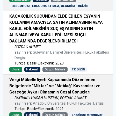
EBSCOHOST, EBSCOHOST MLA, ULAKBİM TRDİZİN
KAÇAKÇILIK SUÇUNDAN ELDE EDİLEN EŞYANIN
KULLANIM AMACIYLA SATIN ALINMASININ VEYA
KABUL EDİLMESİNİN SUÇ EŞYASININ SATIN
ALINMASI VEYA KABUL EDİLMESİ SUÇU
BAĞLAMINDA DEĞERLENDİRİLMESİ
BOZDAĞ AHMET
Yayın Yeri:
Süleyman Demirel Üniversitesi Hukuk Fakültesi
Dergisi
Türkçe, Basılı+Elektronik, 2023
Ulusal
Hakemli
Özgün Makale
TR DİZİN
Vergi Mükellefiyeti Kapsamında Düzenlenen
Belgelerde "Miktar" ve "Meblağ" Kavramları ve
Gerçeğe Aykırı Olmasının Cezai Sonuçları
BAYRAKLI HASAN HÜSEYİN, BOZDAĞ AHMET
Yayın Yeri:
Anadolu Üniversitesi Hukuk Fakültesi Dergisi
Türkçe, Basılı+Elektronik, 2021
Ulusal
Hakemli
Özgün Makale
Endekste taranmıyor