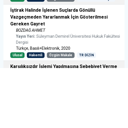
İştirak Halinde İşlenen Suçlarda Gönüllü
Vazgeçmeden Yararlanmak İçin Gösterilmesi
Gereken Gayret
BOZDAĞ AHMET
Yayın Yeri:
Süleyman Demirel Üniversitesi Hukuk Fakültesi
Dergisi
Türkçe, Basılı+Elektronik, 2020
Ulusal
Hakemli
Özgün Makale
TR DİZİN
Karşılıksızdır İşlemi Yapılmasına Sebebiyet Verme
Suçunun İcra Ceza Mahkemesinde Yapılacak
Yargılaması Hakkında Bir İnceleme
ALBAYRAK HAKAN, BOZDAĞ AHMET
Yayın Yeri:
Türkiye Adalet Akademisi Dergisi
Türkçe, Basılı, 2018
Ulusal
Hakemli
Özgün Makale
TR DİZİN
Ceza Yargılamasında Mağdurun Beyanı ve Delil
Değeri