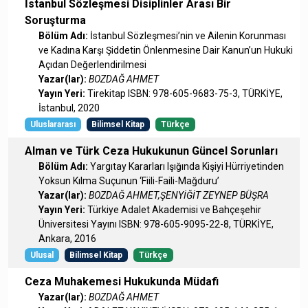
İstanbul Sözleşmesi Disiplinler Arası Bir
Soruşturma
Bölüm Adı:
İstanbul Sözleşmesi’nin ve Ailenin Korunması
ve Kadına Karşı Şiddetin Önlenmesine Dair Kanun’un Hukuki
Açıdan Değerlendirilmesi
Yazar(lar):
BOZDAĞ AHMET
Yayın Yeri:
Tirekitap ISBN: 978-605-9683-75-3, TÜRKİYE,
İstanbul, 2020
Uluslararası
Bilimsel Kitap
Türkçe
Alman ve Türk Ceza Hukukunun Güncel Sorunları
Bölüm Adı:
Yargıtay Kararları Işığında Kişiyi Hürriyetinden
Yoksun Kılma Suçunun ‘Fiili-Faili-Mağduru’
Yazar(lar):
BOZDAĞ AHMET,ŞENYİĞİT ZEYNEP BÜŞRA
Yayın Yeri:
Türkiye Adalet Akademisi ve Bahçeşehir
Üniversitesi Yayını ISBN: 978-605-9095-22-8, TÜRKİYE,
Ankara, 2016
Ulusal
Bilimsel Kitap
Türkçe
Ceza Muhakemesi Hukukunda Müdafi
Yazar(lar):
BOZDAĞ AHMET