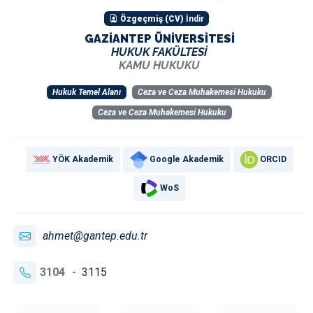
Özgeçmiş (CV)
İndir
GAZİANTEP ÜNİVERSİTESİ
HUKUK FAKÜLTESİ
KAMU HUKUKU
Hukuk Temel Alanı
Ceza ve Ceza Muhakemesi Hukuku
Ceza ve Ceza Muhakemesi Hukuku
YÖK Akademik
Google Akademik
ORCID
WoS
ahmet@gantep.edu.tr
3104
- 3115