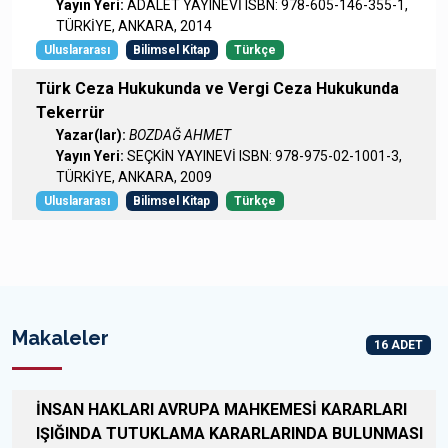
Yayın Yeri:
ADALET YAYINEVİ ISBN: 978-605-146-355-1,
TÜRKİYE, ANKARA, 2014
Uluslararası
Bilimsel Kitap
Türkçe
Türk Ceza Hukukunda ve Vergi Ceza Hukukunda
Tekerrür
Yazar(lar):
BOZDAĞ AHMET
Yayın Yeri:
SEÇKİN YAYINEVİ ISBN: 978-975-02-1001-3,
TÜRKİYE, ANKARA, 2009
Uluslararası
Bilimsel Kitap
Türkçe
Makaleler
16 ADET
İNSAN HAKLARI AVRUPA MAHKEMESİ KARARLARI
IŞIĞINDA TUTUKLAMA KARARLARINDA BULUNMASI