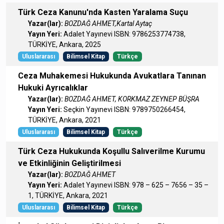
Türk Ceza Kanunu'nda Kasten Yaralama Suçu
Yazar(lar):
BOZDAĞ AHMET,Kartal Aytaç
Yayın Yeri:
Adalet Yayınevi ISBN: 9786253774738,
TÜRKİYE, Ankara, 2025
Uluslararası
Bilimsel Kitap
Türkçe
Ceza Muhakemesi Hukukunda Avukatlara Tanınan
Hukuki Ayrıcalıklar
Yazar(lar):
BOZDAĞ AHMET, KORKMAZ ZEYNEP BÜŞRA
Yayın Yeri:
Seçkin Yayınevi ISBN: 9789750266454,
TÜRKİYE, Ankara, 2021
Uluslararası
Bilimsel Kitap
Türkçe
Türk Ceza Hukukunda Koşullu Salıverilme Kurumu
ve Etkinliğinin Geliştirilmesi
Yazar(lar):
BOZDAĞ AHMET
Yayın Yeri:
Adalet Yayınevi ISBN: 978 – 625 – 7656 – 35 –
1, TÜRKİYE, Ankara, 2021
Uluslararası
Bilimsel Kitap
Türkçe